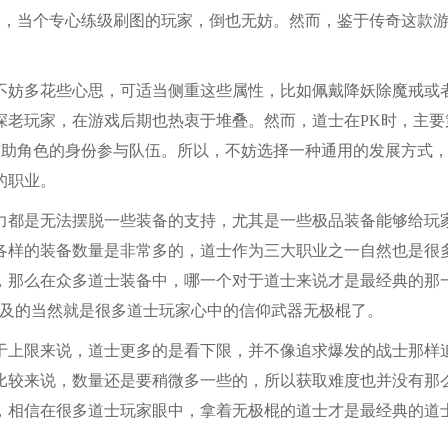
K，当个专心练级刷图的玩家，倒也无妨。然而，鉴于传奇这款
不妨多花些心思，可适当侧重这些属性，比如佩戴降妖除魔戒或
深老玩家，在游戏后期也热衷于堆叠。然而，道士在PK时，主要
辅助角色的身份参与队伍。所以，不妨选择一种通用的发展方式
的职业。
力都是无法摆脱一些装备的支持，尤其是一些极品装备能够给玩
各样的装备数量是非常多的，道士作为三大职业之一自然也是很
，那么在众多道士装备中，哪一个对于道士来说才是最经典的那
提及的当然就是很多道士玩家心中的信仰武器无极棍了。
于上限来说，道士更多的是看下限，并不像追求爆发的战士那样
比较来说，数量还是要稍微多一些的，所以获取难度也并没有那
，相信在很多道士玩家眼中，拿着无极棍的道士才是最经典的道