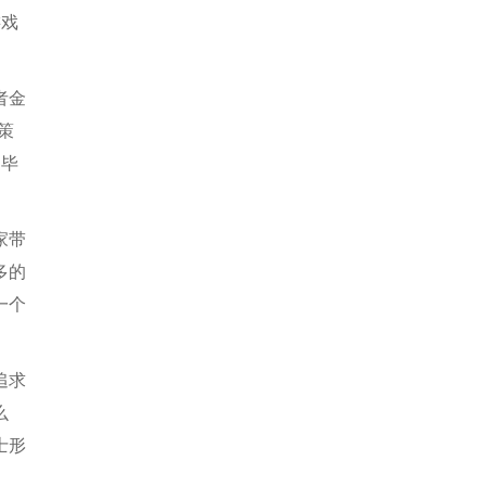
游戏
者金
策
，毕
家带
多的
一个
追求
么
士形