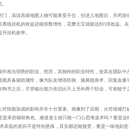
机。
窍门，虽说高级地图人物可能承受不住，但进入地图后，关闭游
且离线挂机的收益还能倍数增长，花费元宝就能达到5倍收益。
提升挂机效率。
视作相当弱势的职业。然而，其独特的职业特性，使其在团队中
能都具备辅助属性，像为队友增添防御、施展隐身术、回复血量
有狗书之后，尽管输出能力依旧比不上另外两个职业，可相较于
上对技能加成的影响并非十分显著。就像到了后期，火符很难打
时候还是承担辅助角色。难道道士就只能一门心思堆道术吗？要是这
士道术高低的差距不是特别悬殊，其实都还能接受，要是一味地刻意