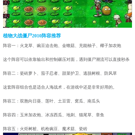
植物大战僵尸2010阵容推荐
阵容一：火龙草、豌豆迫击炮、金蟾菇、充能柚子、椰子加农炮
这个阵容可以依靠输出和控制碾压对面，遇到僵尸潮流可以直接秒杀
阵容二：瓷砖萝卜、茄子忍者、甜菜护卫、逃脱树根、防风草
这套阵容组合也是适合人海战术，在游戏中还是非常好用的。
阵容三：双胞向日葵、莲叶、土豆雷、窝瓜、南瓜头
阵容四：玉米加农炮、冰冻西瓜、地刺、猫尾草、章鱼
阵容五：火炬树桩、机枪豌豆、魔术菇、瓷砖