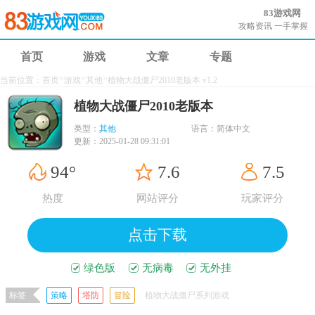
83游戏网
攻略资讯 一手掌握
首页
游戏
文章
专题
>
>
>
当前位置：
首页
游戏
其他
植物大战僵尸2010老版本 v1.2
植物大战僵尸2010老版本
类型：
其他
语言：
简体中文
更新：
2025-01-28 09:31:01
94°
7.6
7.5
热度
网站评分
玩家评分
点击下载
绿色版
无病毒
无外挂
标签
策略
塔防
冒险
植物大战僵尸系列游戏