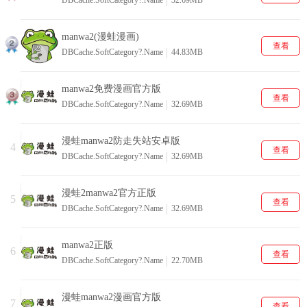
manwa2(漫蛙漫画)
查看
DBCache.SoftCategory?.Name
44.83MB
manwa2免费漫画官方版
查看
DBCache.SoftCategory?.Name
32.69MB
漫蛙manwa2防走失站安卓版
4
查看
DBCache.SoftCategory?.Name
32.69MB
漫蛙2manwa2官方正版
5
查看
DBCache.SoftCategory?.Name
32.69MB
manwa2正版
6
查看
DBCache.SoftCategory?.Name
22.70MB
漫蛙manwa2漫画官方版
7
查看