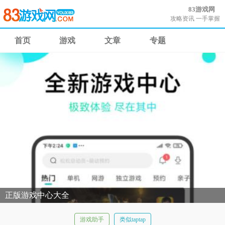
83游戏网
攻略资讯 一手掌握
首页
游戏
文章
专题
正版游戏中心大全
游戏助手
类似taptap