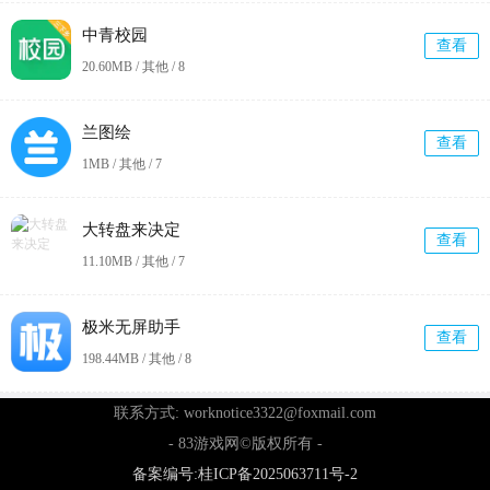
中青校园
查看
20.60MB / 其他 /
8
兰图绘
查看
1MB / 其他 /
7
大转盘来决定
查看
11.10MB / 其他 /
7
极米无屏助手
查看
198.44MB / 其他 /
8
联系方式: worknotice3322@foxmail.com
- 83游戏网©版权所有 -
备案编号:桂ICP备2025063711号-2