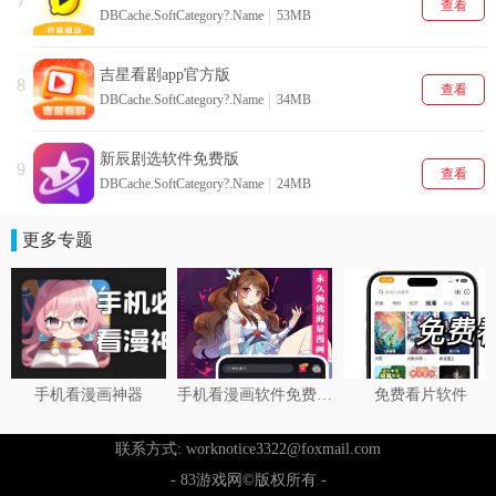
7
查看
DBCache.SoftCategory?.Name
53MB
吉星看剧app官方版
8
查看
DBCache.SoftCategory?.Name
34MB
新辰剧选软件免费版
9
查看
DBCache.SoftCategory?.Name
24MB
更多专题
手机看漫画神器
手机看漫画软件免费推荐
免费看片软件
联系方式: worknotice3322@foxmail.com
- 83游戏网©版权所有 -