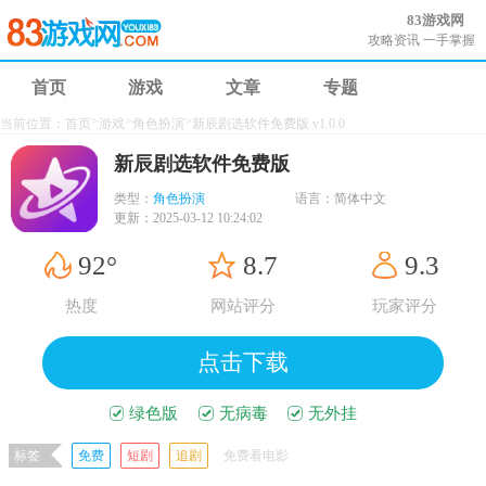
83游戏网
攻略资讯 一手掌握
首页
游戏
文章
专题
>
>
>
当前位置：
首页
游戏
角色扮演
新辰剧选软件免费版 v1.0.0
新辰剧选软件免费版
类型：
角色扮演
语言：
简体中文
更新：
2025-03-12 10:24:02
92°
8.7
9.3
热度
网站评分
玩家评分
点击下载
绿色版
无病毒
无外挂
标签
免费
短剧
追剧
免费看电影