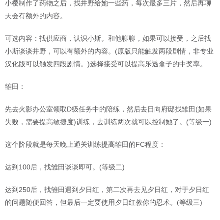
小樱制作了药物之后，找井野给她一些药，每次最多三片，然后再聊
天会有额外的内容。
可选内容：找供应商，认识小斯。和他聊聊，如果可以接受，之后找
小斯谈谈井野，可以有额外的内容。(原版只能触发两段剧情，非专业
汉化版可以触发四段剧情。)选择接受可以提高乐透盒子的中奖率。
雏田：
先去火影办公室领取D级任务中的陪练，然后去日向府邸找雏田(如果
失败，需要提高敏捷度)训练，去训练两次就可以控制她了。(等级一)
这个阶段就是每天晚上通关训练提高雏田的FC程度：
达到100后，找雏田谈谈即可。(等级二)
达到250后，找雏田遇到夕日红，第二次再去见夕日红，对于夕日红
的问题随便回答，但最后一定要使用夕日红教你的忍术。(等级三)