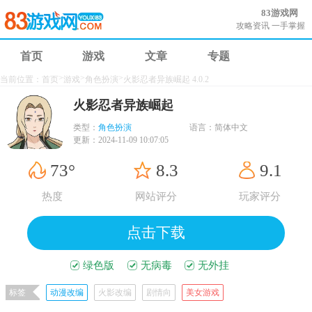
83游戏网
攻略资讯 一手掌握
首页
游戏
文章
专题
>
>
>
当前位置：
首页
游戏
角色扮演
火影忍者异族崛起 4.0.2
火影忍者异族崛起
类型：
角色扮演
语言：
简体中文
更新：
2024-11-09 10:07:05
73°
8.3
9.1
热度
网站评分
玩家评分
点击下载
绿色版
无病毒
无外挂
标签
动漫改编
火影改编
剧情向
美女游戏