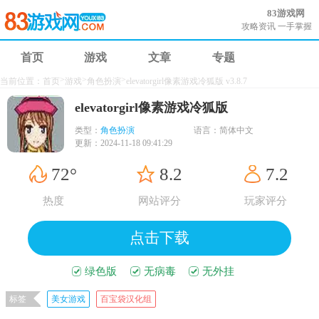
83游戏网
攻略资讯 一手掌握
首页
游戏
文章
专题
>
>
>
当前位置：
首页
游戏
角色扮演
elevatorgirl像素游戏冷狐版 v3.8.7
elevatorgirl像素游戏冷狐版
类型：
角色扮演
语言：
简体中文
更新：
2024-11-18 09:41:29
72°
8.2
7.2
热度
网站评分
玩家评分
点击下载
绿色版
无病毒
无外挂
标签
美女游戏
百宝袋汉化组