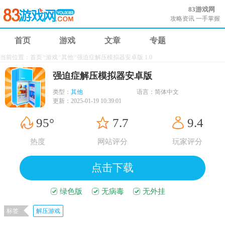
83游戏网
攻略资讯 一手掌握
首页
游戏
文章
专题
>
>
>
当前位置：
首页
游戏
其他
强迫症解压模拟器安卓版 1.0
强迫症解压模拟器安卓版
类型：
其他
语言：
简体中文
更新：
2025-01-19 10:39:01
95°
7.7
9.4
热度
网站评分
玩家评分
点击下载
绿色版
无病毒
无外挂
标签
解压游戏