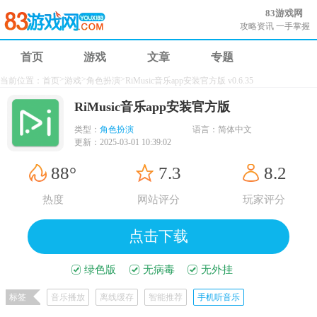
83游戏网
攻略资讯 一手掌握
首页
游戏
文章
专题
>
>
>
当前位置：
首页
游戏
角色扮演
RiMusic音乐app安装官方版 v0.6.35
RiMusic音乐app安装官方版
类型：
角色扮演
语言：
简体中文
更新：
2025-03-01 10:39:02
88°
7.3
8.2
热度
网站评分
玩家评分
点击下载
绿色版
无病毒
无外挂
标签
音乐播放
离线缓存
智能推荐
手机听音乐