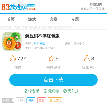
83游戏网
攻略资讯 一手掌握
首页
游戏
文章
专题
>
>
>
当前位置：
首页
游戏
角色扮演
解压消不停红包版 1.0.3
解压消不停红包版
类型：
角色扮演
语言：
简体中文
更新：
2025-01-21 09:49:01
72°
9
8
热度
网站评分
玩家评分
点击下载
绿色版
无病毒
无外挂
标签
休闲
闯关
益智
解压游戏